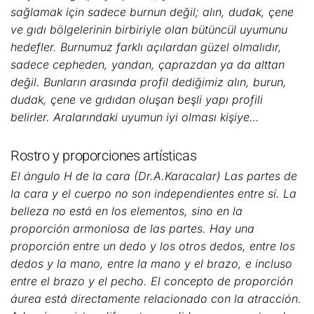
sağlamak için sadece burnun değil; alın, dudak, çene
ve gıdı bölgelerinin birbiriyle olan bütüncül uyumunu
hedefler. Burnumuz farklı açılardan güzel olmalıdır,
sadece cepheden, yandan, çaprazdan ya da alttan
değil. Bunların arasında profil dediğimiz alın, burun,
dudak, çene ve gıdıdan oluşan beşli yapı profili
belirler. Aralarındaki uyumun iyi olması kişiye…
Rostro y proporciones artísticas
El ángulo H de la cara (Dr.A.Karacalar) Las partes de
la cara y el cuerpo no son independientes entre sí. La
belleza no está en los elementos, sino en la
proporción armoniosa de las partes. Hay una
proporción entre un dedo y los otros dedos, entre los
dedos y la mano, entre la mano y el brazo, e incluso
entre el brazo y el pecho. El concepto de proporción
áurea está directamente relacionado con la atracción.