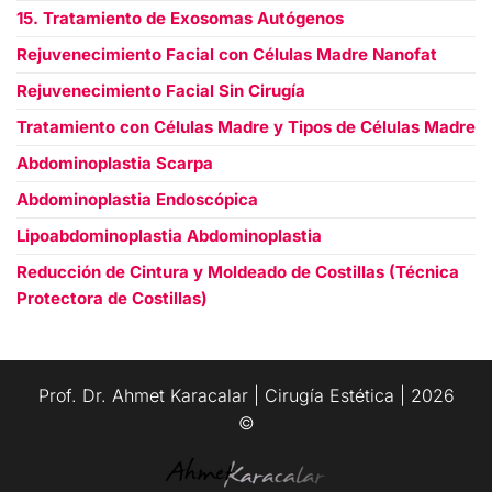
15. Tratamiento de Exosomas Autógenos
Rejuvenecimiento Facial con Células Madre Nanofat
Rejuvenecimiento Facial Sin Cirugía
Tratamiento con Células Madre y Tipos de Células Madre
Abdominoplastia Scarpa
Abdominoplastia Endoscópica
Lipoabdominoplastia Abdominoplastia
Reducción de Cintura y Moldeado de Costillas (Técnica
Protectora de Costillas)
العربية
Prof. Dr. Ahmet Karacalar | Cirugía Estética | 2026
Русский
©️
Français
Deutsch