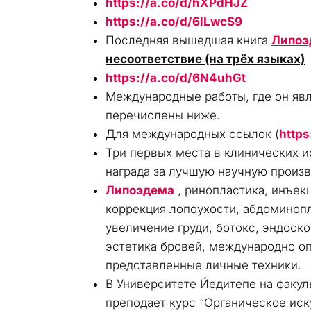
https://a.co/d/hXPdHJZ
https://a.co/d/6lLwcS9
Последняя вышедшая книга
Липоэ
несоответствие (на трёх языках)
https://a.co/d/6N4uhGt
Международные работы, где он яв
перечислены ниже.
Для международных ссылок (
https
Три первых места в клинических 
награда за лучшую научную произ
Липоэдема
, ринопластика, инъек
коррекция лопоухости, абдоминопл
увеличение груди, ботокс, эндоск
эстетика бровей, международно о
представленные личные техники.
В Университете Йедитепе на факул
преподает курс “Органическое иск