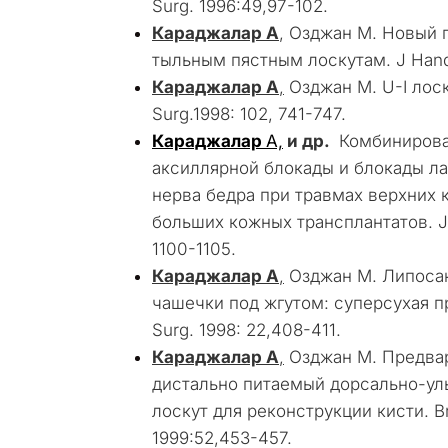
Surg. 1996:49,97-102.
Караджалар А
, Озджан М. Новый 
тыльным пястным лоскутам. J Hand 
Караджалар А
,
Озджан М. U-I лоску
Surg.1998: 102, 741-747.
Караджалар
А,
и др.
Комбинирова
аксиллярной блокады и блокады л
нерва бедра при травмах верхних
больших кожных трансплантатов. J 
1100-1105.
Караджалар А
,
Озджан М. Липосак
чашечки под жгутом: суперсухая пр
Surg. 1998: 22,408-411.
Караджалар А
,
Озджан М. Предвар
дистально питаемый дорсально-у
лоскут для реконструкции кисти. Br 
1999:52,453-457.