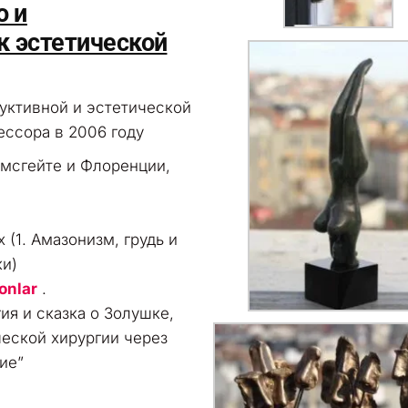
о и
к эстетической
уктивной и эстетической
ессора в 2006 году
амсгейте и Флоренции,
 (1. Амазонизм, грудь и
ки)
onlar
.
ия и сказка о Золушке,
еской хирургии через
ие”