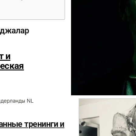
раджалар
т и
ческая
Нидерланды NL
я
анные тренинги и