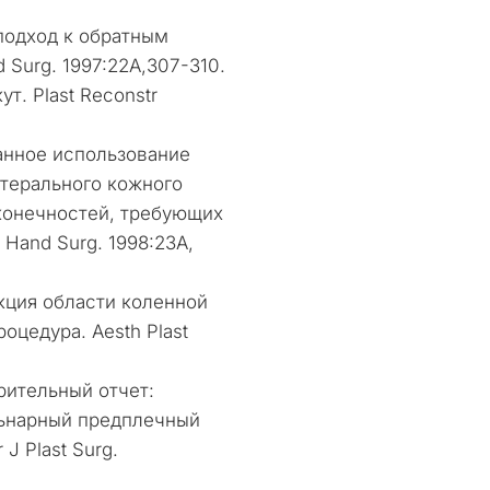
подход к обратным
Surg. 1997:22A,307-310.
т. Plast Reconstr
нное использование
атерального кожного
 конечностей, требующих
Hand Surg. 1998:23A,
ция области коленной
оцедура. Aesth Plast
ительный отчет:
льнарный предплечный
J Plast Surg.