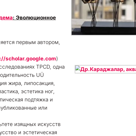
дема
: Эволюционное
ляется первым автором,
://scholar.google.com
)
исследованиях TPCD, одна
водительность UÜ
ция жира, липосакция,
астика, эстетика ног,
опическая подтяжка и
публикованные или
ьтете изящных искусств
усство и эстетическая