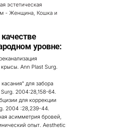
кая эстетическая
ьм - Женщина, Кошка и
 качестве
ародном уровне:
реканализация
крысы. Ann Plast Surg.
 касания" для забора
 Surg. 2004:28,158-64.
бцизии для коррекции
g. 2004 :28,239-44.
ая асимметрия бровей,
нический опыт. Aesthetic