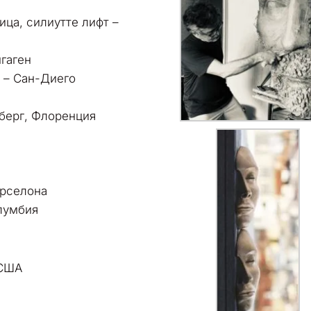
ица, силиутте лифт –
нгаген
 – Сан-Диего
берг, Флоренция
арселона
лумбия
 США