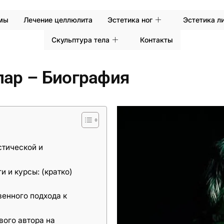
емы
Лечение целлюлита
Эстетика ног
Эстетика л
Скульптура тела
Контакты
лар – Биография
стической и
 и курсы: (кратко)
венного подхода к
вого автора на