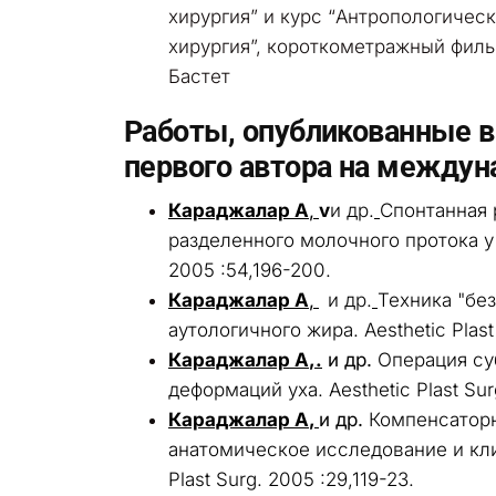
хирургия” и курс “Антропологичес
хирургия”, короткометражный фил
Бастет
Работы, опубликованные в
первого автора на междун
Караджалар А
,
v
и др.
Спонтанная 
разделенного молочного протока у 
2005 :54,196-200.
Караджалар А
,
и др.
Техника "без
аутологичного жира. Aesthetic Plast
Караджалар А
,.
и др.
Операция су
деформаций уха. Aesthetic Plast Sur
Караджалар А
,
и др.
Компенсаторн
анатомическое исследование и кли
Plast Surg. 2005 :29,119-23.