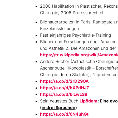
2000 Habilitation in Plastischer, Rekons
Chirurgie, 2006 Professorentitel
Bildhauerarbeiten in Paris, Ramsgate u
Einzelausstellungen
Fast einjähriges Psychiatrie-Training
Bücher und Forschungen über Amazone
und Ästhetik 2. Die Amazonen und der 
https://tr.wikipedia.org/wiki/Amazonl
Andere Bücher (Ästhetische Chirurgie
Aschenputtel, Ikonoplastik – Botschafte
Chirurgie durch Skulptur), ”Lipödem u
https://a.co/d/2rD29OA
https://a.co/d/hXPdHJZ
https://a.co/d/6lLwcS9
Sein neuestes Buch
Lipödem
: Eine ev
(in drei Sprachen)
https://a.co/d/6N4uhGt