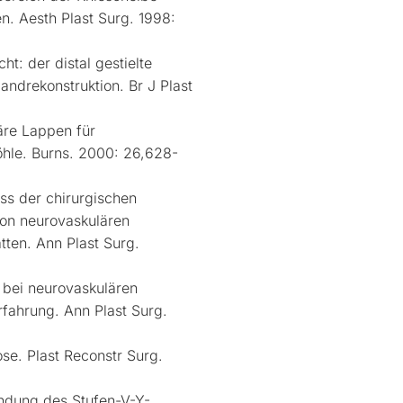
n. Aesth Plast Surg. 1998:
t: der distal gestielte
ndrekonstruktion. Br J Plast
äre Lappen für
hle. Burns. 2000: 26,628-
ss der chirurgischen
von neurovaskulären
tten. Ann Plast Surg.
bei neurovaskulären
rfahrung. Ann Plast Surg.
e. Plast Reconstr Surg.
ndung des Stufen-V-Y-