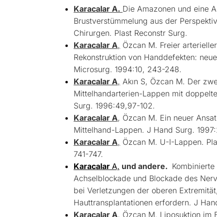
Karacalar A.
Die Amazonen und eine A
Brustverstümmelung aus der Perspektiv
Chirurgen. Plast Reconstr Surg.
Karacalar A
,
Özcan M. Freier arteriell
Rekonstruktion von Handdefekten: neue
Microsurg. 1994:10, 243-248.
Karacalar A
,
Akın S, Özcan M. Der zwei
Mittelhandarterien-Lappen mit doppelte
Surg. 1996:49,97-102.
Karacalar A
, Özcan M. Ein neuer Ansat
Mittelhand-Lappen. J Hand Surg. 1997
Karacalar A
,
Özcan M. U-I-Lappen. Plas
741-747.
Karacalar
A,
und andere.
Kombinierte
Achselblockade und Blockade des Nervu
bei Verletzungen der oberen Extremität
Hauttransplantationen erfordern. J Han
Karacalar A
,
Özcan M. Liposuktion im B