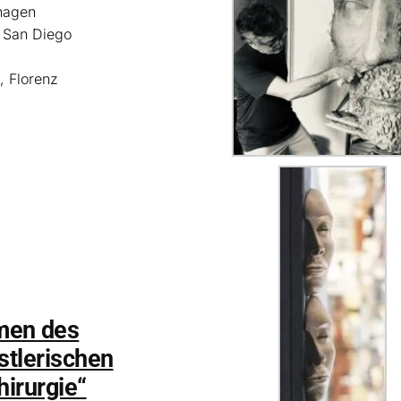
hagen
– San Diego
, Florenz
men des
stlerischen
hirurgie“