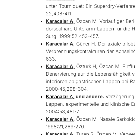
unter Tourniquet: Ein Superdry-Verfahre
22,408-411.
Karacalar A
,
Özcan M. Vorläufiger Berich
dorsoulnare Unterarm-Lappen für die Ha
Surg. 1999:52,453-457.
Karacalar A
,
Güner H. Der axiale bilob
Verbrennungskontrakturen der Achselhö
633.
Karacalar A
,
Öztürk H, Özcan M. Einflu
Denervierung auf die Lebensfähigkeit 
inferioren epigastrischen Lappen bei Ra
2000:45,298-304.
Karacalar
A,
und andere.
Verzögerung 
Lappen, experimentelle und klinische E
2004:53,481-7.
Karacalar A
,
Özcan M. Nasale Sarkoidos
1998:21,269-270.
Karacalar A
,
Turan Ş, Özcan M. Verwe