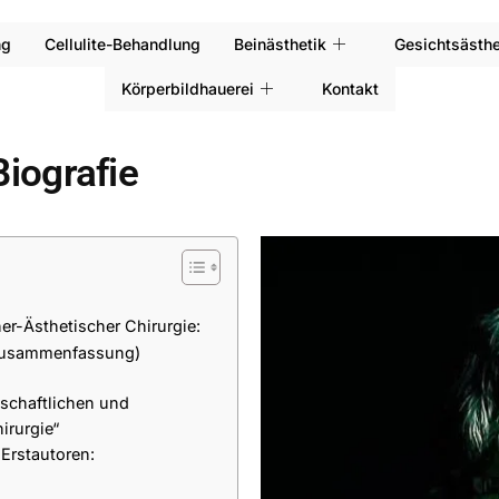
ng
Cellulite-Behandlung
Beinästhetik
Gesichtsästhe
Körperbildhauerei
Kontakt
Biografie
er-Ästhetischer Chirurgie:
(Zusammenfassung)
chaftlichen und
irurgie“
 Erstautoren: