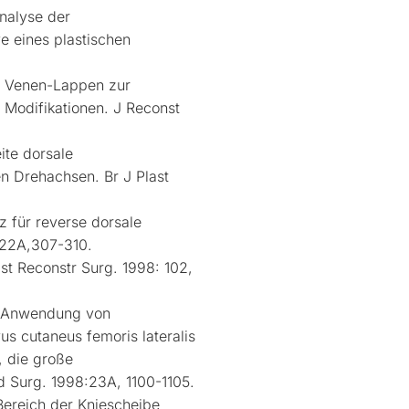
nalyse der
e eines plastischen
er Venen-Lappen zur
 Modifikationen. J Reconst
te dorsale
n Drehachsen. Br J Plast
z für reverse dorsale
:22A,307-310.
t Reconstr Surg. 1998: 102,
 Anwendung von
s cutaneus femoris lateralis
, die große
d Surg. 1998:23A, 1100-1105.
ereich der Kniescheibe