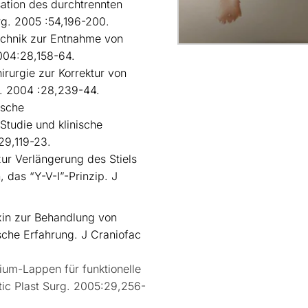
ation des durchtrennten
rg. 2005 :54,196-200.
chnik zur Entnahme von
2004:28,158-64.
rurgie zur Korrektur von
g. 2004 :28,239-44.
sche
tudie und klinische
29,119-23.
zur Verlängerung des Stiels
, das “Y-V-I”-Prinzip. J
in zur Behandlung von
ische Erfahrung. J Craniofac
um-Lappen für funktionelle
tic Plast Surg. 2005:29,256-