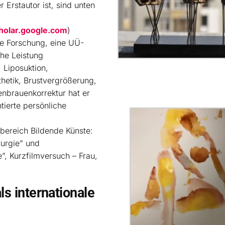
r Erstautor ist, sind unten
cholar.google.com
)
e Forschung, eine UÜ-
che Leistung
, Liposuktion,
thetik, Brustvergrößerung,
nbrauenkorrektur hat er
ntierte persönliche
hbereich Bildende Künste:
rurgie” und
”, Kurzfilmversuch – Frau,
ls internationale