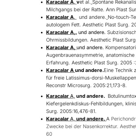
Karacalar A
,
v
et al.
Spontane Rekanalis
Milchgangs bei der Ratte. Ann Plast Su
Karacalar A
,
und andere.
No-touch-Te
autologem Fett. Aesthetic Plast Surg. 
Karacalar A
,.
und andere.
Subzisionschi
Ohrmissbildungen. Aesthetic Plast Sur
Karacalar A
,
und andere.
Kompensatori
Augenbrauenasymmetrie, anatomische S
Erfahrung. Aesthetic Plast Surg. 2005 :
Karacalar A
und andere.
Eine Technik 
für freie Latissimus-dorsi-Muskellappen
Reconstr Microsurg. 2005:21,173-8.
Karacalar
A,
und andere.
Botulinumtox
Kiefergelenkdiskus-Fehlbildungen, klin
Surg. 2005:16,476-81.
Karacalar
A,
und andere.
A
Perichondri
Zwecke bei der Nasenkorrektur. Aesthe
60