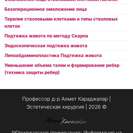
Безоперационное омоложение лица
Терапия стволовыми клетками и типы стволовых
клеток
Подтяжка живота по методу Скарпа
Эндоскопическая подтяжка живота
Липоабдоминопластика Подтяжка живота
Уменьшение объема талии и формирование ребер
(техника защиты ребер)
Профессор д-р Ахмет Караджалар |
Эстетическая хирургия | 2026 ©️
*Юридическое примечание: Информация на