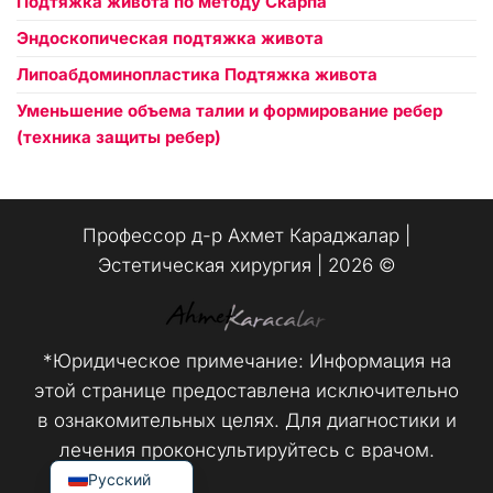
Подтяжка живота по методу Скарпа
Эндоскопическая подтяжка живота
Липоабдоминопластика Подтяжка живота
Уменьшение объема талии и формирование ребер
(техника защиты ребер)
Профессор д-р Ахмет Караджалар |
العربية
Эстетическая хирургия | 2026 ©️
Español
Français
*Юридическое примечание: Информация на
Deutsch
этой странице предоставлена исключительно
English (UK)
в ознакомительных целях. Для диагностики и
Türkçe
лечения проконсультируйтесь с врачом.
Русский