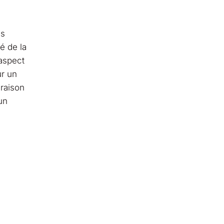
as
é de la
 aspect
ur un
 raison
 un