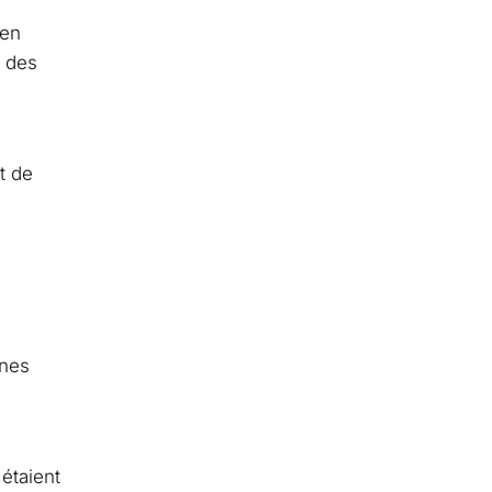
 en
e des
t de
nnes
étaient