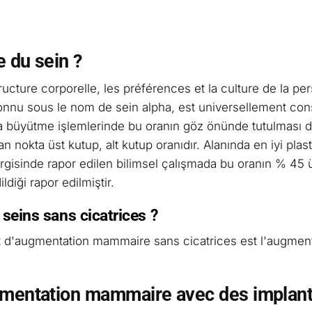
e du sein ?
ructure corporelle, les préférences et la culture de la pe
, connu sous le nom de sein alpha, est universellement co
a büyütme işlemlerinde bu oranın göz önünde tutulması 
nokta üst kutup, alt kutup oranıdır. Alanında en iyi plast
ergisinde rapor edilen bilimsel çalışmada bu oranın % 45 
diği rapor edilmiştir.
s seins sans cicatrices ?
pt d'augmentation mammaire sans cicatrices est l'augmen
ugmentation mammaire avec des implan