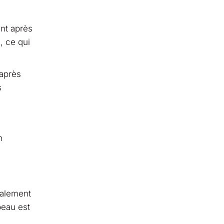
ent après
, ce qui
 après
s
n
galement
peau est