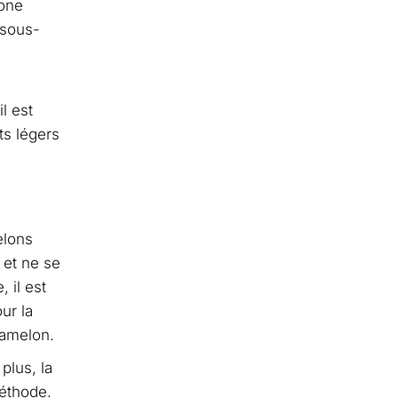
cone
 sous-
l est
ts légers
elons
 et ne se
 il est
our la
mamelon.
plus, la
éthode.