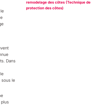
remodelage des côtes (Technique de
protection des côtes)
 le
de
ge
uvent
onnue
ts. Dans
le
 sous le
me
 plus