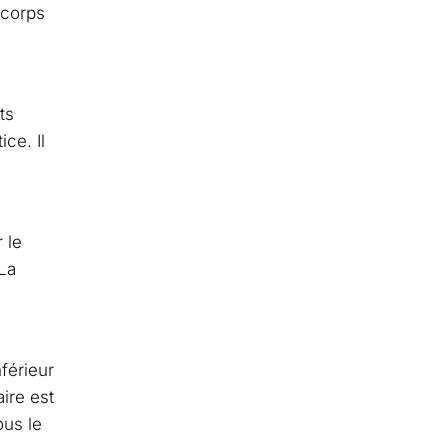
 corps
ts
ce. Il
 le
 La
férieur
ire est
ous le