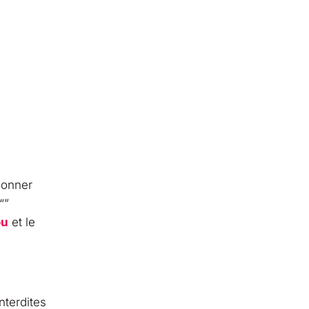
 donner
“”
ou
et le
nterdites