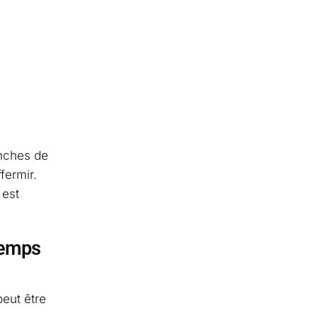
anches de
fermir.
 est
temps
peut être