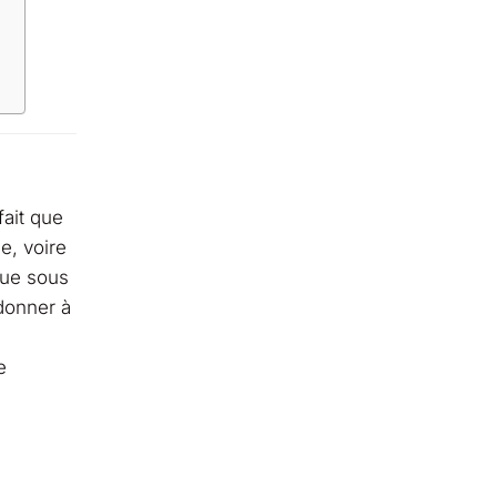
fait que
e, voire
nue sous
 donner à
e