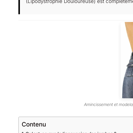
(Lipodystrophie Douloureuse) est complètemen
Amincissement et modelag
Contenu