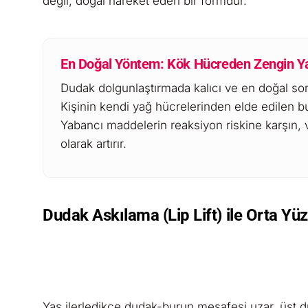
değil, doğal hareket eden bir formdur.
En Doğal Yöntem: Kök Hücreden Zengin Y
Dudak dolgunlaştırmada kalıcı ve en doğal so
Kişinin kendi yağ hücrelerinden elde edilen bu
Yabancı maddelerin reaksiyon riskine karşın, v
olarak artırır.
Dudak Askılama (Lip Lift) ile Orta Y
Yaş ilerledikçe dudak-burun mesafesi uzar, üst d