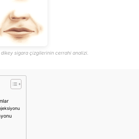
ikey sigara çizgilerinin cerrahi analizi.
mlar
njeksiyonu
asyonu