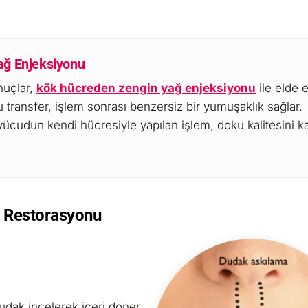
ağ Enjeksiyonu
nuçlar,
kök hücreden zengin yağ enjeksiyonu
ile elde ed
 transfer, işlem sonrası benzersiz bir yumuşaklık sağlar.
ücudun kendi hücresiyle yapılan işlem, doku kalitesini ka
üz Restorasyonu
udak incelerek içeri döner