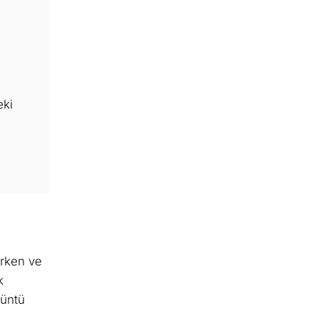
eki
erken ve
k
rüntü