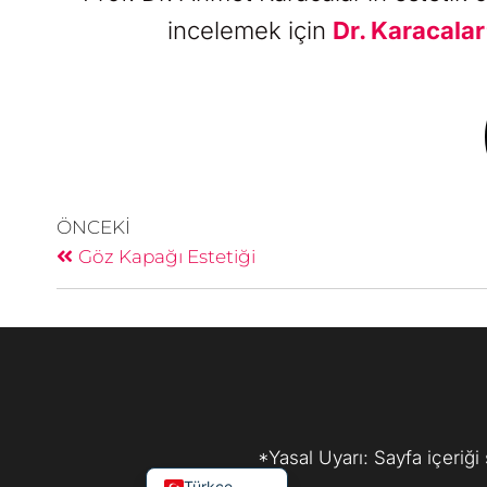
incelemek için
Dr. Karacalar’
ÖNCEKI
Göz Kapağı Estetiği
العربية
Español
Русский
Français
Deutsch
English (UK)
*Yasal Uyarı: Sayfa içeriğ
Türkçe