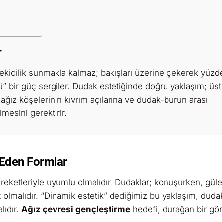
r
 çekicilik sunmakla kalmaz; bakışları üzerine çekerek yüzd
cü” bir güç sergiler. Dudak estetiğinde doğru yaklaşım; üst
ğız köşelerinin kıvrım açılarına ve dudak-burun arası
lmesini gerektirir.
 Eden Formlar
hareketleriyle uyumlu olmalıdır. Dudaklar; konuşurken, gül
olmalıdır. “Dinamik estetik” dediğimiz bu yaklaşım, duda
lıdır.
Ağız çevresi gençleştirme
hedefi, durağan bir gö