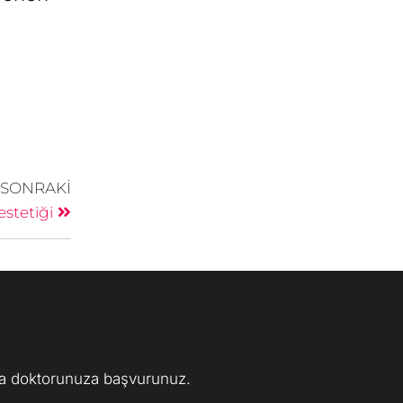
SONRAKI
stetiği
aka doktorunuza başvurunuz.