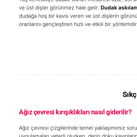
ve üst dişler görünmez hale gelir.
Dudak askıla
dudağa hoş bir kavis veren ve üst dişlerin görünü
oranlarını gençleştiren hızlı ve etkili bir yöntemdir
Sıkç
Ağız çevresi kırışıklıkları nasıl giderilir?
Ağız çevresi çizgilerinde temel yaklaşımımız soru
uygulamaları yeterli olurken, derin doku kayıplar