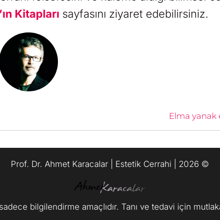
ın Kitapları
sayfasını ziyaret edebilirsiniz.
Elma yanak e
Prof. Dr. Ahmet Karacalar | Estetik Cerrahi | 2026 ©️
i sadece bilgilendirme amaçlıdır. Tanı ve tedavi için mutl