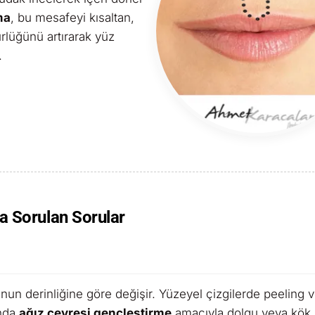
ma
, bu mesafeyi kısaltan,
rlüğünü artırarak yüz
.
a Sorulan Sorular
nun derinliğine göre değişir. Yüzeyel çizgilerde peeling 
ında
ağız çevresi gençleştirme
amacıyla dolgu veya kök