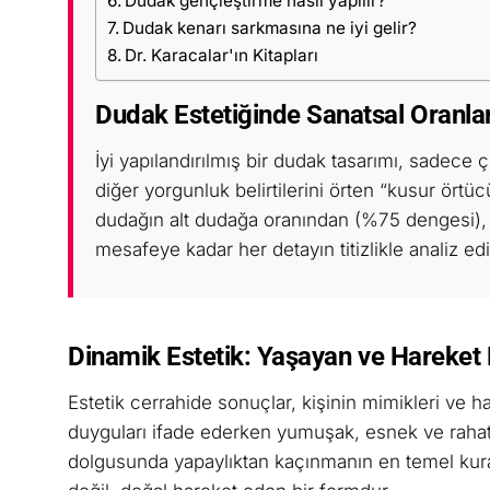
Dudak gençleştirme nasıl yapılır?
Dudak kenarı sarkmasına ne iyi gelir?
Dr. Karacalar'ın Kitapları
Dudak Estetiğinde Sanatsal Oranla
İyi yapılandırılmış bir dudak tasarımı, sadece
diğer yorgunluk belirtilerini örten “kusur örtü
dudağın alt dudağa oranından (%75 dengesi), a
mesafeye kadar her detayın titizlikle analiz edi
Dinamik Estetik: Yaşayan ve Hareket
Estetik cerrahide sonuçlar, kişinin mimikleri ve 
duyguları ifade ederken yumuşak, esnek ve rahat 
dolgusunda yapaylıktan kaçınmanın en temel kura