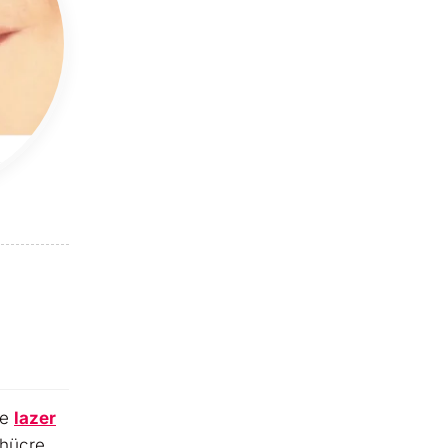
ve
lazer
 hücre