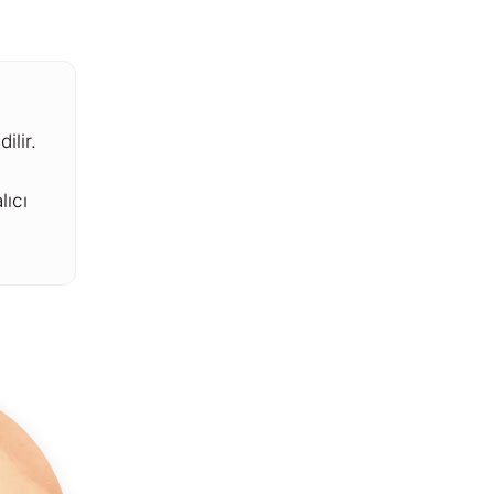
ilir.
lıcı