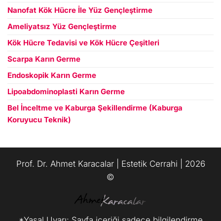
Nanofat Kök Hücre İle Yüz Gençleştirme
Ameliyatsız Yüz Gençleştirme
Kök Hücre Tedavisi ve Kök Hücre Çeşitleri
Scarpa Karın Germe
Endoskopik Karın Germe
Lipoabdominoplasti Karın Germe
Bel İnceltme ve Kaburga Şekillendirme (Kaburga
Koruyucu Teknik)
العربية
Prof. Dr. Ahmet Karacalar | Estetik Cerrahi | 2026
©️
Español
Русский
Français
*Yasal Uyarı: Sayfa içeriği sadece bilgilendirme